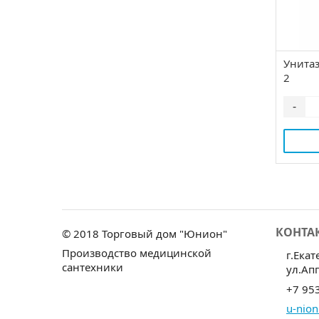
Унита
2
-
КОНТА
© 2018 Торговый дом "Юнион"
Производство медицинской
г.Екат
сантехники
ул.Ап
+7 95
u-nion