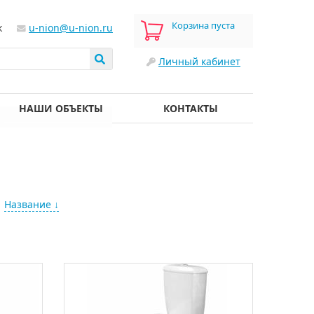
Корзина пуста
к
u-nion@u-nion.ru
Личный кабинет
НАШИ ОБЪЕКТЫ
КОНТАКТЫ
Название ↓