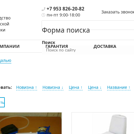
+7 953 826-20-82
Заказать звоно
пн-пт 9:00-18:00
дство
ской
Форма поиска
ики
Поиск
ОМПАНИИ
ГАРАНТИЯ
ДОСТАВКА
далью
вать:
Новизна ↑
Новизна ↓
Цена ↑
Цена ↓
Название ↑