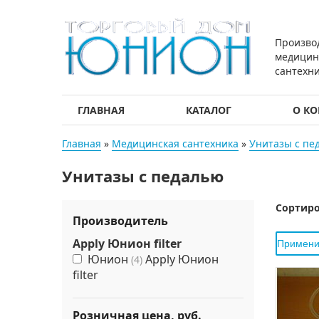
Произво
медицин
сантехн
ГЛАВНАЯ
КАТАЛОГ
О К
Главная
»
Медицинская сантехника
»
Унитазы с пе
Унитазы с педалью
Сортиро
Производитель
Apply Юнион filter
Юнион
Apply Юнион
(4)
filter
Розничная цена, руб.