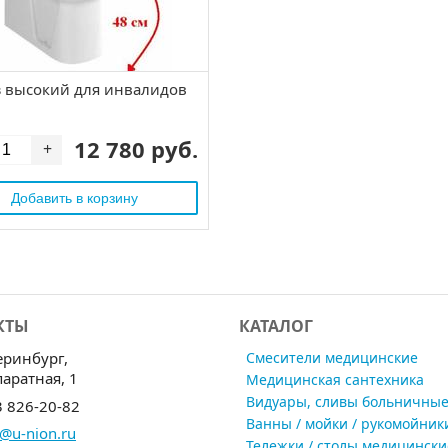
з высокий для инвалидов
12 780 руб.
+
КТЫ
КАТАЛОГ
еринбург,
Смесители медицинские
паратная, 1
Медицинская сантехника
Видуары, сливы больничны
3 826-20-82
Ванны / мойки / рукомойник
@u-nion.ru
Тележки / столы медицински