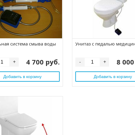
ьная система смыва воды
Унитаз с педалью медици
4 700 руб.
8 000
+
-
+